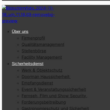
Über uns
Firmenprofil
Qualitätsmanagement
Stellenbörse
Facility Management
Sicherheitsdienst
Werk & Objektschutz
Doorman Haussicherheit
Empfangsdienst
Event & Veranstaltungssicherheit
Fernseh, Film und Show Security
Forderungsbeitreibung
Gastronomieschutz und Sicherheit