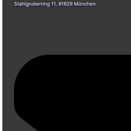
Stahlgruberring 11, 81829 München