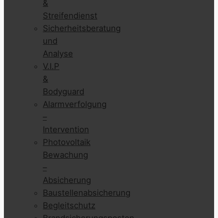
&
Streifendienst
Sicherheitsberatung
und
Analyse
V.I.P
&
Bodyguard
Alarmverfolgung
–
Intervention
Photovoltaik
Bewachung
–
Absicherung
Baustellenabsicherung
Begleitschutz