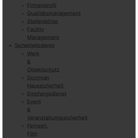
Firmenprofil
Qualitätsmanagement
Stellenbörse
Facility
Management
Sicherheitsdienst
Werk
&
Objektschutz
Doorman
Haussicherheit
Empfangsdienst
Event
&
Veranstaltungssicherheit
Fernseh,
Film