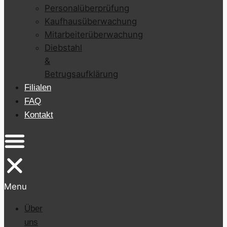
Personalüberprüfung
Kaufhausüberwachung
Mitarbeiterüberwachung
Diebstahl
&
Betrugsaufklärung
Filialen
FAQ
Kontakt
Menu
Über
uns