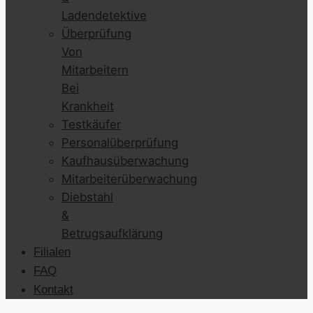
Ladendetektive
Überprüfung
Von
Mitarbeitern
Bei
Krankheit
Testkäufer
Personalüberprüfung
Kaufhausüberwachung
Mitarbeiterüberwachung
Diebstahl
&
Betrugsaufklärung
Filialen
FAQ
Kontakt