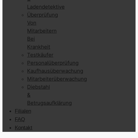
Ladendetektive
Überprüfung
Von
Mitarbeitern
Bei
Krankheit
Testkäufer
Personalüberprüfung
Kaufhausüberwachung
Mitarbeiterüberwachung
Diebstahl
&
Betrugsaufklärung
Filialen
FAQ
Kontakt