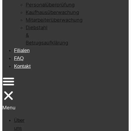
Personalüberprüfung
Kaufhausüberwachung
Mitarbeiterüberwachung
Diebstahl
&
Betrugsaufklärung
Filialen
FAQ
Kontakt
Menu
Über
uns