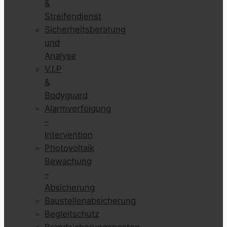
&
Streifendienst
Sicherheitsberatung
und
Analyse
V.I.P
&
Bodyguard
Alarmverfolgung
–
Intervention
Photovoltaik
Bewachung
–
Absicherung
Baustellenabsicherung
Begleitschutz