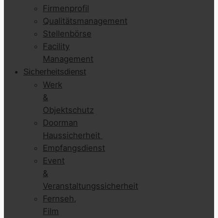
Firmenprofil
Qualitätsmanagement
Stellenbörse
Facility
Management
Sicherheitsdienst
Werk
&
Objektschutz
Doorman
Haussicherheit
Empfangsdienst
Event
&
Veranstaltungssicherheit
Fernseh,
Film