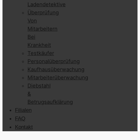
Ladendetektive
Überprüfung
Von
Mitarbeitern
Bei
Krankheit
Testkäufer
Personalüberprüfung
Kaufhausüberwachung
Mitarbeiterüberwachung
Diebstahl
&
Betrugsaufklärung
Filialen
FAQ
Kontakt