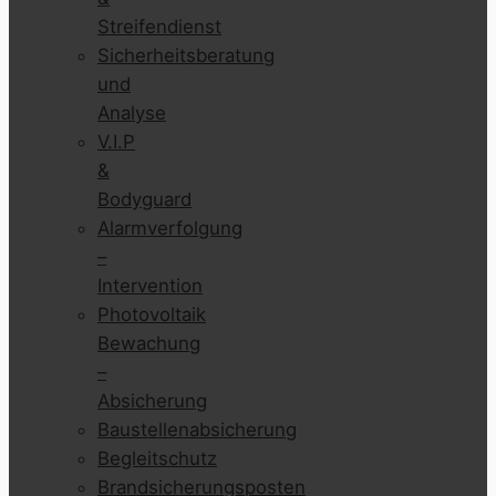
Streifendienst
Sicherheitsberatung
und
Analyse
V.I.P
&
Bodyguard
Alarmverfolgung
–
Intervention
Photovoltaik
Bewachung
–
Absicherung
Baustellenabsicherung
Begleitschutz
Brandsicherungsposten