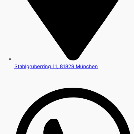
Stahlgruberring 11, 81829 München