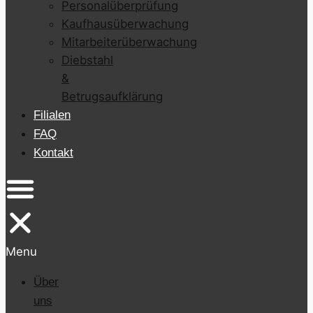
Personalüberprüfung
Kaufhausüberwachung
Mitarbeiterüberwachung
Diebstahl
&
Betrugsaufklärung
Filialen
FAQ
Kontakt
Menu
Über
uns