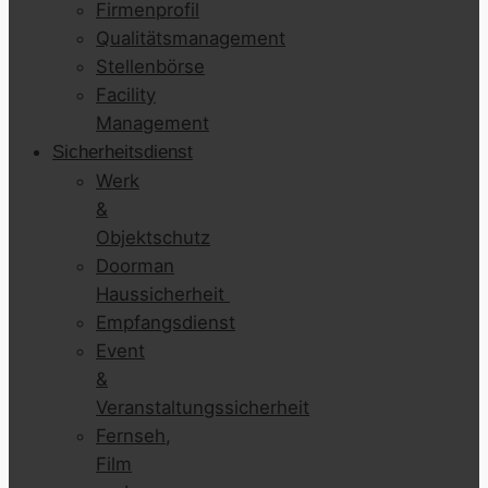
Firmenprofil
Qualitätsmanagement
Stellenbörse
Facility
Management
Sicherheitsdienst
Werk
&
Objektschutz
Doorman
Haussicherheit
Empfangsdienst
Event
&
Veranstaltungssicherheit
Fernseh,
Film