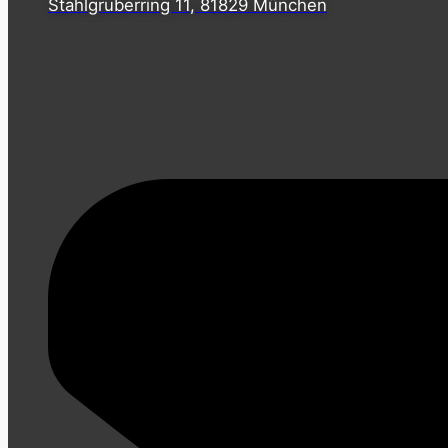
Stahlgruberring 11, 81829 München