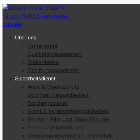
Über uns
Firmenprofil
Qualitätsmanagement
Stellenbörse
Facility Management
Sicherheitsdienst
Werk & Objektschutz
Doorman Haussicherheit
Empfangsdienst
Event & Veranstaltungssicherheit
Fernseh, Film und Show Security
Forderungsbeitreibung
Gastronomieschutz und Sicherheit