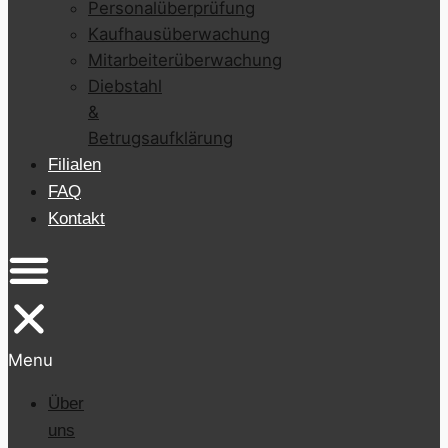
Personalüberprüfung
Kaufhausüberwachung
Mitarbeiterüberwachung
Diebstahl
&
Betrugsaufklärung
Filialen
FAQ
Kontakt
Menu
Über
uns