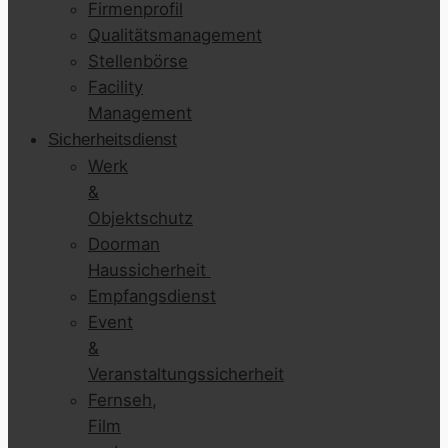
Firmenprofil
Qualitätsmanagement
Stellenbörse
Facility
Management
Sicherheitsdienst
Werk
&
Objektschutz
Doorman
Haussicherheit
Empfangsdienst
Event
&
Veranstaltungssicherheit
Fernseh,
Film