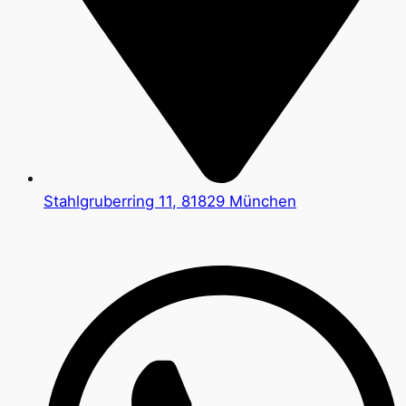
Stahlgruberring 11, 81829 München