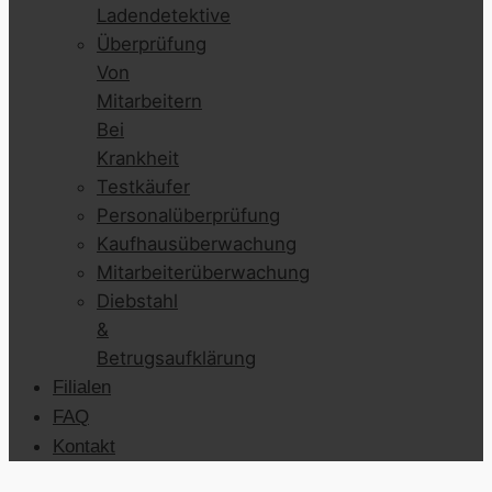
Ladendetektive
Überprüfung
Von
Mitarbeitern
Bei
Krankheit
Testkäufer
Personalüberprüfung
Kaufhausüberwachung
Mitarbeiterüberwachung
Diebstahl
&
Betrugsaufklärung
Filialen
FAQ
Kontakt