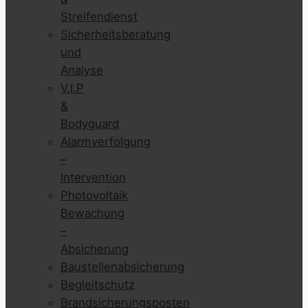
Streifendienst
Sicherheitsberatung
und
Analyse
V.I.P
&
Bodyguard
Alarmverfolgung
–
Intervention
Photovoltaik
Bewachung
–
Absicherung
Baustellenabsicherung
Begleitschutz
Brandsicherungsposten