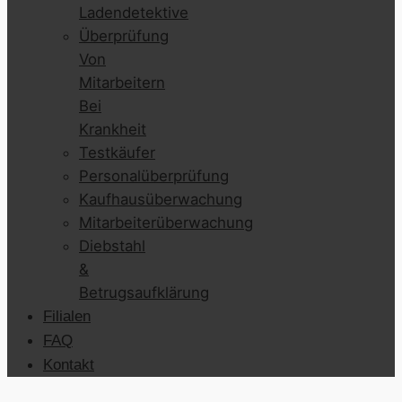
Ladendetektive
Überprüfung
Von
Mitarbeitern
Bei
Krankheit
Testkäufer
Personalüberprüfung
Kaufhausüberwachung
Mitarbeiterüberwachung
Diebstahl
&
Betrugsaufklärung
Filialen
FAQ
Kontakt