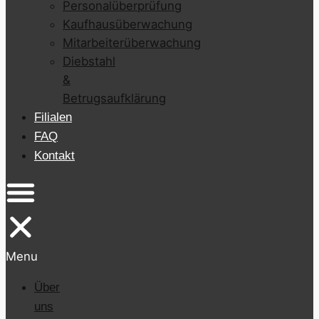
Personalüberprüfung
Kaufhausüberwachung
Mitarbeiterüberwachung
Diebstahl
&
Betrugsaufklärung
Filialen
FAQ
Kontakt
Menu
Über
uns