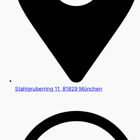
Stahlgruberring 11, 81829 München