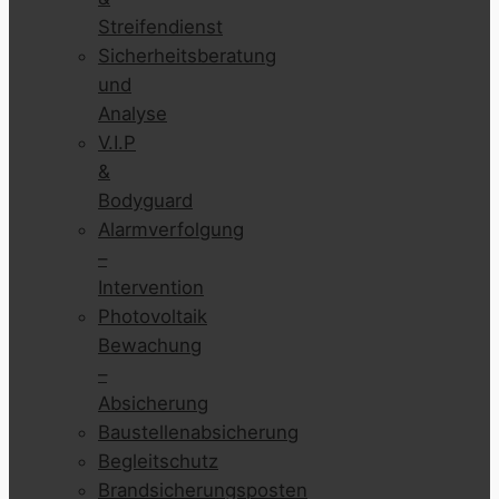
Streifendienst
Sicherheitsberatung
und
Analyse
V.I.P
&
Bodyguard
Alarmverfolgung
–
Intervention
Photovoltaik
Bewachung
–
Absicherung
Baustellenabsicherung
Begleitschutz
Brandsicherungsposten