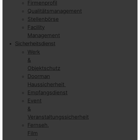
Firmenprofil
Qualitätsmanagement
Stellenbörse
Facility
Management
Sicherheitsdienst
Werk
&
Objektschutz
Doorman
Haussicherheit
Empfangsdienst
Event
&
Veranstaltungssicherheit
Fernseh,
Film