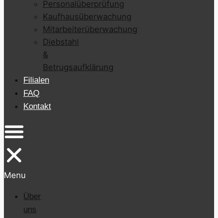
Personalüberprüfung
Kaufhausüberwachung
Mitarbeiterüberwachung
Diebstahl
&
Betrugsaufklärung
Filialen
FAQ
Kontakt
Menu
Über
uns