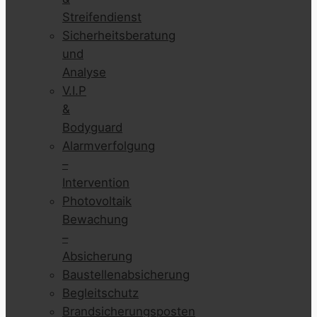
Streifendienst
Sicherheitsberatung
und
Analyse
V.I.P
&
Bodyguard
Alarmverfolgung
–
Intervention
Photovoltaik
Bewachung
–
Absicherung
Baustellenabsicherung
Begleitschutz
Brandsicherungsposten