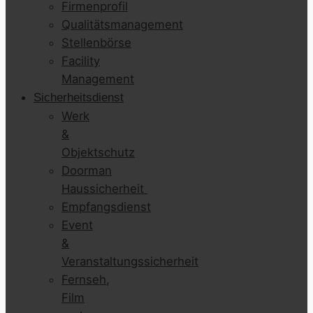
Firmenprofil
Qualitätsmanagement
Stellenbörse
Facility
Management
Sicherheitsdienst
Werk
&
Objektschutz
Doorman
Haussicherheit
Empfangsdienst
Event
&
Veranstaltungssicherheit
Fernseh,
Film