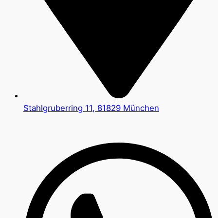
Stahlgruberring 11, 81829 München