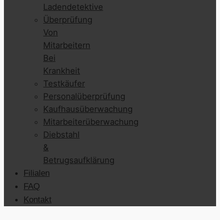
Ladendetektive
Überprüfung
Von
Mitarbeitern
Bei
Krankheit
Testkäufer
Personalüberprüfung
Kaufhausüberwachung
Mitarbeiterüberwachung
Diebstahl
&
Betrugsaufklärung
Filialen
FAQ
Kontakt