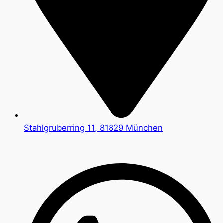
Stahlgruberring 11, 81829 München