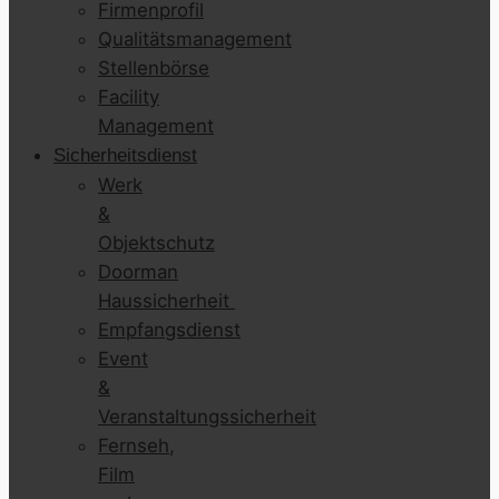
Firmenprofil
Qualitätsmanagement
Stellenbörse
Facility
Management
Sicherheitsdienst
Werk
&
Objektschutz
Doorman
Haussicherheit
Empfangsdienst
Event
&
Veranstaltungssicherheit
Fernseh,
Film