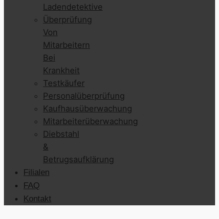
Ladendetektive
Überprüfung
Von
Mitarbeitern
Bei
Krankheit
Testkäufer
Personalüberprüfung
Kaufhausüberwachung
Mitarbeiterüberwachung
Diebstahl
&
Betrugsaufklärung
Filialen
FAQ
Kontakt