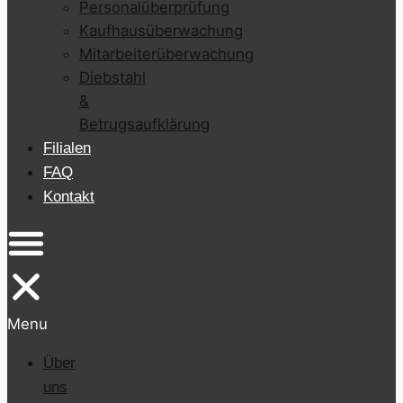
Personalüberprüfung
Kaufhausüberwachung
Mitarbeiterüberwachung
Diebstahl
&
Betrugsaufklärung
Filialen
FAQ
Kontakt
Menu
Über
uns