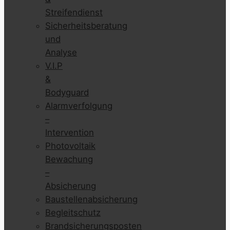
Streifendienst
Sicherheitsberatung
und
Analyse
V.I.P
&
Bodyguard
Alarmverfolgung
–
Intervention
Photovoltaik
Bewachung
–
Absicherung
Baustellenabsicherung
Begleitschutz
Brandsicherungsposten