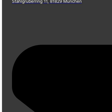
Stahlgruberring 11, 81829 München