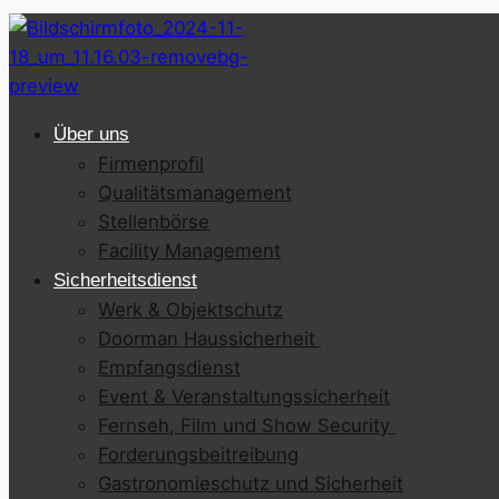
Über uns
Firmenprofil
Qualitätsmanagement
Stellenbörse
Facility Management
Sicherheitsdienst
Werk & Objektschutz
Doorman Haussicherheit
Empfangsdienst
Event & Veranstaltungssicherheit
Fernseh, Film und Show Security
Forderungsbeitreibung
Gastronomieschutz und Sicherheit