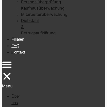
Personalüberprüfung
Kaufhausüberwachung
Mitarbeiterüberwachung
Diebstahl
&
Betrugsaufklärung
Filialen
FAQ
Kontakt
Menu
Über
uns