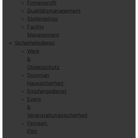
Firmenprofil
Qualitätsmanagement
Stellenbörse
Facility
Management
Sicherheitsdienst
Werk
&
Objektschutz
Doorman
Haussicherheit
Empfangsdienst
Event
&
Veranstaltungssicherheit
Fernseh,
Film