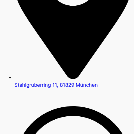
Stahlgruberring 11, 81829 München