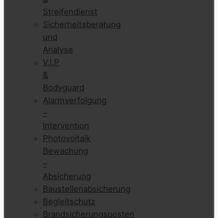
Streifendienst
Sicherheitsberatung
und
Analyse
V.I.P
&
Bodyguard
Alarmverfolgung
–
Intervention
Photovoltaik
Bewachung
–
Absicherung
Baustellenabsicherung
Begleitschutz
Brandsicherungsposten