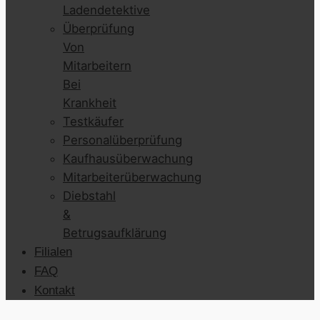
Ladendetektive
Überprüfung
Von
Mitarbeitern
Bei
Krankheit
Testkäufer
Personalüberprüfung
Kaufhausüberwachung
Mitarbeiterüberwachung
Diebstahl
&
Betrugsaufklärung
Filialen
FAQ
Kontakt