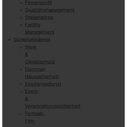
Firmenprofil
Qualitätsmanagement
Stellenbörse
Facility
Management
Sicherheitsdienst
Werk
&
Objektschutz
Doorman
Haussicherheit
Empfangsdienst
Event
&
Veranstaltungssicherheit
Fernseh,
Film