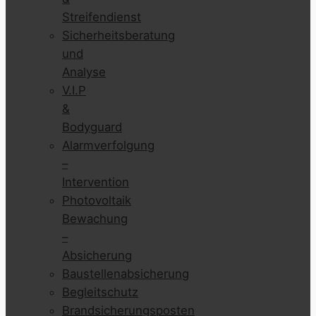
Streifendienst
Sicherheitsberatung
und
Analyse
V.I.P
&
Bodyguard
Alarmverfolgung
–
Intervention
Photovoltaik
Bewachung
–
Absicherung
Baustellenabsicherung
Begleitschutz
Brandsicherungsposten