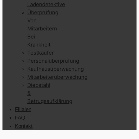
Ladendetektive
Überprüfung
Von
Mitarbeitern
Bei
Krankheit
Testkäufer
Personalüberprüfung
Kaufhausüberwachung
Mitarbeiterüberwachung
Diebstahl
&
Betrugsaufklärung
Filialen
FAQ
Kontakt