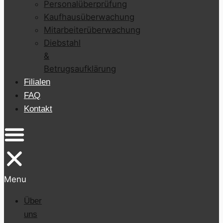
Personalüberprüfung
Kaufhausüberwachung
Mitarbeiterüberwachung
Diebstahl
&
Betrugsaufklärung
Filialen
FAQ
Kontakt
Menu
Über
uns