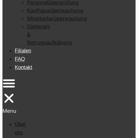
Personalüberprüfung
Kaufhausüberwachung
Mitarbeiterüberwachung
Diebstahl
&
Betrugsaufklärung
Filialen
FAQ
Kontakt
Menu
Über
uns