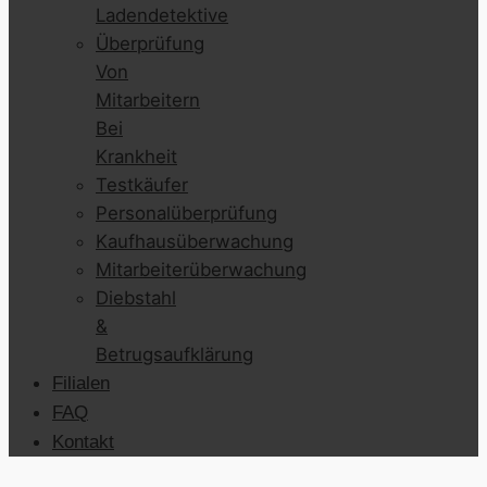
Ladendetektive
Überprüfung
Von
Mitarbeitern
Bei
Krankheit
Testkäufer
Personalüberprüfung
Kaufhausüberwachung
Mitarbeiterüberwachung
Diebstahl
&
Betrugsaufklärung
Filialen
FAQ
Kontakt