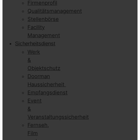
Firmenprofil
Qualitätsmanagement
Stellenbörse
Facility
Management
Sicherheitsdienst
Werk
&
Objektschutz
Doorman
Haussicherheit
Empfangsdienst
Event
&
Veranstaltungssicherheit
Fernseh,
Film