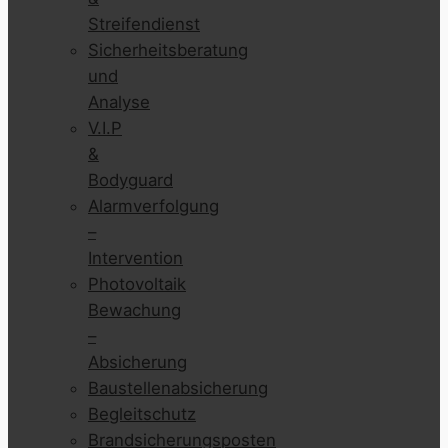
Streifendienst
Sicherheitsberatung
und
Analyse
V.I.P
&
Bodyguard
Alarmverfolgung
–
Intervention
Photovoltaik
Bewachung
–
Absicherung
Baustellenabsicherung
Begleitschutz
Brandsicherungsposten