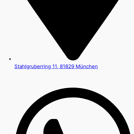
Stahlgruberring 11, 81829 München