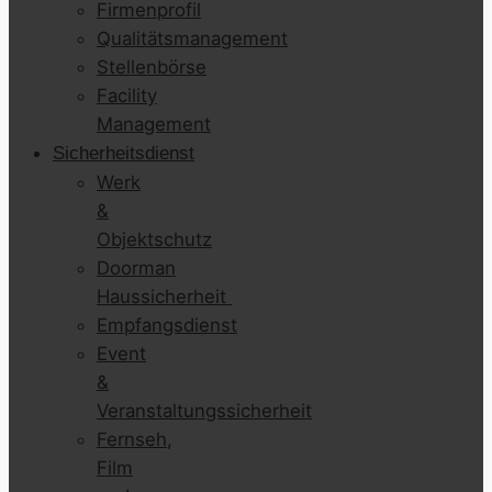
Firmenprofil
Qualitätsmanagement
Stellenbörse
Facility
Management
Sicherheitsdienst
Werk
&
Objektschutz
Doorman
Haussicherheit
Empfangsdienst
Event
&
Veranstaltungssicherheit
Fernseh,
Film