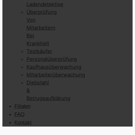
Ladendetektive
Überprüfung
Von
Mitarbeitern
Bei
Krankheit
Testkäufer
Personalüberprüfung
Kaufhausüberwachung
Mitarbeiterüberwachung
Diebstahl
&
Betrugsaufklärung
Filialen
FAQ
Kontakt