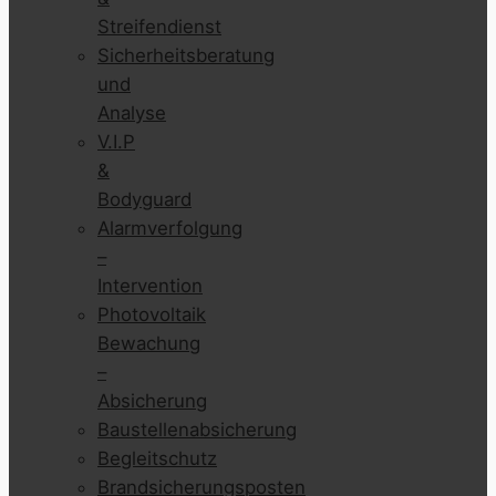
Streifendienst
Sicherheitsberatung
und
Analyse
V.I.P
&
Bodyguard
Alarmverfolgung
–
Intervention
Photovoltaik
Bewachung
–
Absicherung
Baustellenabsicherung
Begleitschutz
Brandsicherungsposten