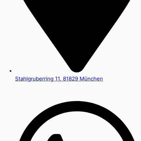
Stahlgruberring 11, 81829 München