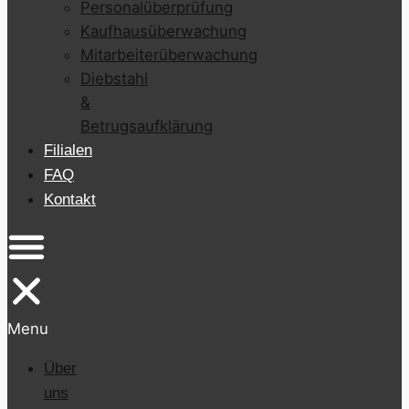
Personalüberprüfung
Kaufhausüberwachung
Mitarbeiterüberwachung
Diebstahl
&
Betrugsaufklärung
Filialen
FAQ
Kontakt
Menu
Über
uns