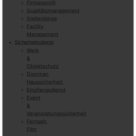
Firmenprofil
Qualitätsmanagement
Stellenbörse
Facility
Management
Sicherheitsdienst
Werk
&
Objektschutz
Doorman
Haussicherheit
Empfangsdienst
Event
&
Veranstaltungssicherheit
Fernseh,
Film