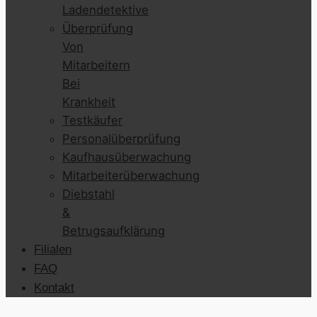
Ladendetektive
Überprüfung
Von
Mitarbeitern
Bei
Krankheit
Testkäufer
Personalüberprüfung
Kaufhausüberwachung
Mitarbeiterüberwachung
Diebstahl
&
Betrugsaufklärung
Filialen
FAQ
Kontakt