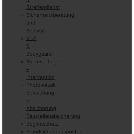
Streifendienst
Sicherheitsberatung
und
Analyse
V.I.P
&
Bodyguard
Alarmverfolgung
–
Intervention
Photovoltaik
Bewachung
–
Absicherung
Baustellenabsicherung
Begleitschutz
Brandsicherungsposten