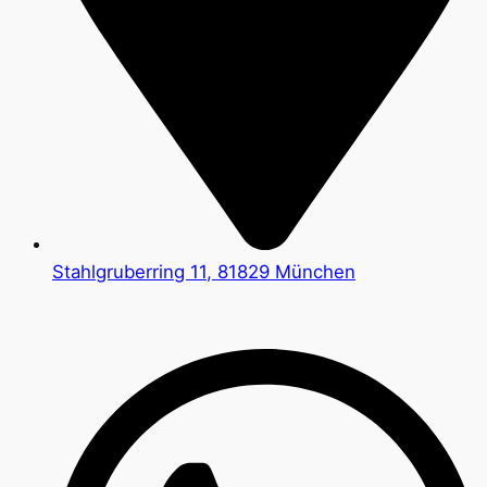
Stahlgruberring 11, 81829 München