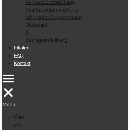
Personalüberprüfung
Kaufhausüberwachung
Mitarbeiterüberwachung
Diebstahl
&
Betrugsaufklärung
Filialen
FAQ
Kontakt
Menu
Über
uns