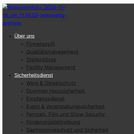
Über uns
Firmenprofil
Qualitätsmanagement
Stellenbörse
Facility Management
Sicherheitsdienst
Werk & Objektschutz
Doorman Haussicherheit
Empfangsdienst
Event & Veranstaltungssicherheit
Fernseh, Film und Show Security
Forderungsbeitreibung
Gastronomieschutz und Sicherheit