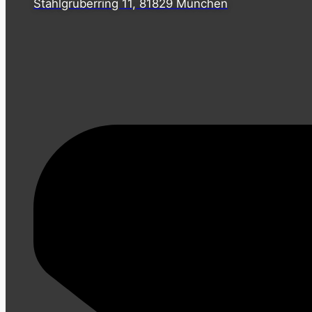
Stahlgruberring 11, 81829 München