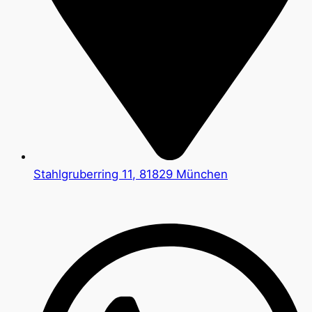
Stahlgruberring 11, 81829 München