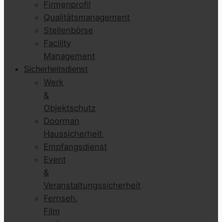
Firmenprofil
Qualitätsmanagement
Stellenbörse
Facility
Management
Sicherheitsdienst
Werk
&
Objektschutz
Doorman
Haussicherheit
Empfangsdienst
Event
&
Veranstaltungssicherheit
Fernseh,
Film