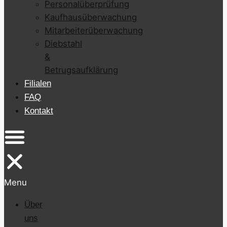
Personalüberprüfung
Kaufhausüberwachung
Mitarbeiterüberwachung
Diebstahl
&
Betrugsaufklärung
Filialen
FAQ
Kontakt
Menu
Über
uns