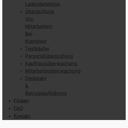
Ladendetektive
Überprüfung
Von
Mitarbeitern
Bei
Krankheit
Testkäufer
Personalüberprüfung
Kaufhausüberwachung
Mitarbeiterüberwachung
Diebstahl
&
Betrugsaufklärung
Filialen
FAQ
Kontakt