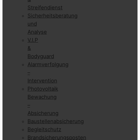
Streifendienst
Sicherheitsberatung
und
Analyse
V.I.P
&
Bodyguard
Alarmverfolgung
–
Intervention
Photovoltaik
Bewachung
–
Absicherung
Baustellenabsicherung
Begleitschutz
Brandsicherungsposten