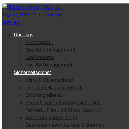
Über uns
Firmenprofil
Qualitätsmanagement
Stellenbörse
Facility Management
Sicherheitsdienst
Werk & Objektschutz
Doorman Haussicherheit
Empfangsdienst
Event & Veranstaltungssicherheit
Fernseh, Film und Show Security
Forderungsbeitreibung
Gastronomieschutz und Sicherheit