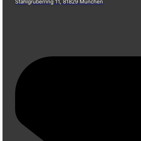
Stahlgruberring 11, 81829 München