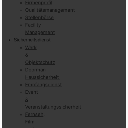
Firmenprofil
Qualitätsmanagement
Stellenbörse
Facility
Management
Sicherheitsdienst
Werk
&
Objektschutz
Doorman
Haussicherheit
Empfangsdienst
Event
&
Veranstaltungssicherheit
Fernseh,
Film