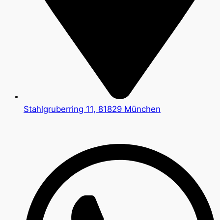
Stahlgruberring 11, 81829 München