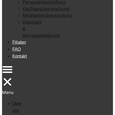
Personalüberprüfung
Kaufhausüberwachung
Mitarbeiterüberwachung
Diebstahl
&
Betrugsaufklärung
Filialen
FAQ
Kontakt
Menu
Über
uns