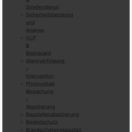
Streifendienst
Sicherheitsberatung
und
Analyse
V.I.P
&
Bodyguard
Alarmverfolgung
–
Intervention
Photovoltaik
Bewachung
–
Absicherung
Baustellenabsicherung
Begleitschutz
Brandsicherungsposten