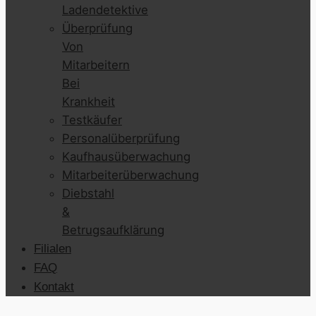
Ladendetektive
Überprüfung
Von
Mitarbeitern
Bei
Krankheit
Testkäufer
Personalüberprüfung
Kaufhausüberwachung
Mitarbeiterüberwachung
Diebstahl
&
Betrugsaufklärung
Filialen
FAQ
Kontakt