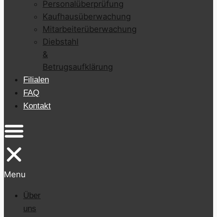
Personalüberprüfung
Kaufhausüberwachung
Mitarbeiterüberwachung
Diebstahl
&
Betrugsaufklärung
Filialen
FAQ
Kontakt
Menu
Über
uns