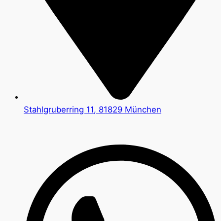
Stahlgruberring 11, 81829 München