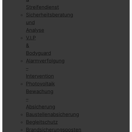
Streifendienst
Sicherheitsberatung
und
Analyse
V.I.P
&
Bodyguard
Alarmverfolgung
–
Intervention
Photovoltaik
Bewachung
–
Absicherung
Baustellenabsicherung
Begleitschutz
Brandsicherungsposten