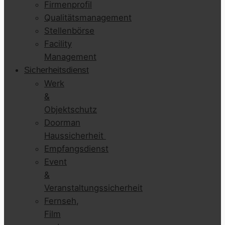
Firmenprofil
Qualitätsmanagement
Stellenbörse
Facility
Management
Sicherheitsdienst
Werk
&
Objektschutz
Doorman
Haussicherheit
Empfangsdienst
Event
&
Veranstaltungssicherheit
Fernseh,
Film