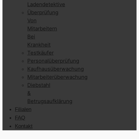
Ladendetektive
Überprüfung
Von
Mitarbeitern
Bei
Krankheit
Testkäufer
Personalüberprüfung
Kaufhausüberwachung
Mitarbeiterüberwachung
Diebstahl
&
Betrugsaufklärung
Filialen
FAQ
Kontakt