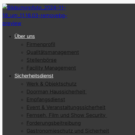
Über uns
Firmenprofil
Qualitätsmanagement
Stellenbörse
Facility Management
Sicherheitsdienst
Werk & Objektschutz
Doorman Haussicherheit
Empfangsdienst
Event & Veranstaltungssicherheit
Fernseh, Film und Show Security
Forderungsbeitreibung
Gastronomieschutz und Sicherheit