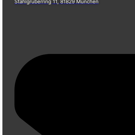
Stahlgruberring 11, 81829 München