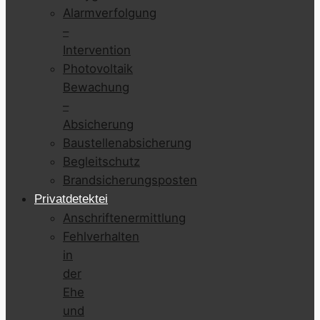
Alarmverfolgung
–
Intervention
Photovoltaik
Bewachung
–
Absicherung
Baustellenabsicherung
Begleitschutz
Brandsicherungsposten
Privatdetektei
Anschriftenermittlung
Fehlverhalten
in
der
Ehe
und