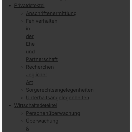
Privatdetektei
Anschriftenermittlung
Fehlverhalten
in
der
Ehe
und
Partnerschaft
Recherchen
Jeglicher
Art
Sorgerechtsangelegenheiten
Unterhaltsangelegenheiten
Wirtschaftsdetektei
Personenüberwachung
Überwachung
&