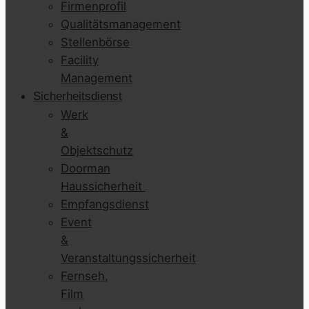
Firmenprofil
Qualitätsmanagement
Stellenbörse
Facility
Management
Sicherheitsdienst
Werk
&
Objektschutz
Doorman
Haussicherheit
Empfangsdienst
Event
&
Veranstaltungssicherheit
Fernseh,
Film