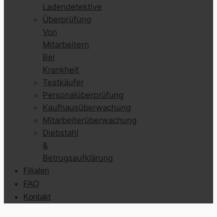
Ladendetektive
Überprüfung
Von
Mitarbeitern
Bei
Krankheit
Testkäufer
Personalüberprüfung
Kaufhausüberwachung
Mitarbeiterüberwachung
Diebstahl
&
Betrugsaufklärung
Filialen
FAQ
Kontakt