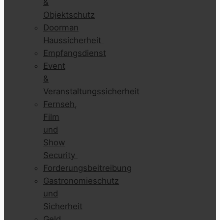
&
Objektschutz
Doorman
Haussicherheit
Empfangsdienst
Event
&
Veranstaltungssicherheit
Fernseh,
Film
und
Show
Security
Forderungsbeitreibung
Gastronomieschutz
und
Sicherheit
Geld