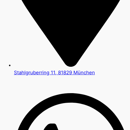
Stahlgruberring 11, 81829 München