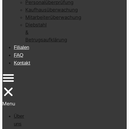
Personalüberprüfung
Kaufhausüberwachung
Mitarbeiterüberwachung
Diebstahl
&
Betrugsaufklärung
Filialen
FAQ
Kontakt
Menu
Über
uns