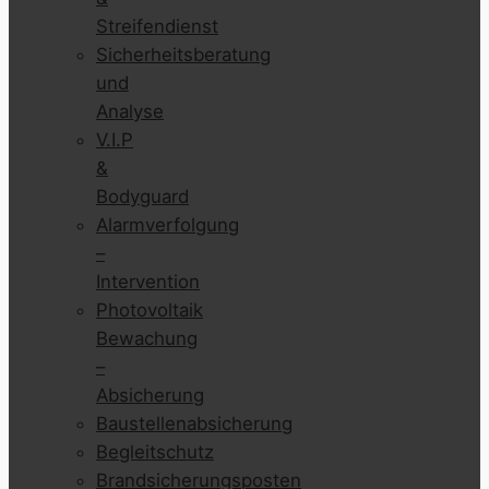
Streifendienst
Sicherheitsberatung
und
Analyse
V.I.P
&
Bodyguard
Alarmverfolgung
–
Intervention
Photovoltaik
Bewachung
–
Absicherung
Baustellenabsicherung
Begleitschutz
Brandsicherungsposten