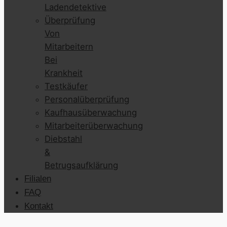
Ladendetektive
Überprüfung
Von
Mitarbeitern
Bei
Krankheit
Testkäufer
Personalüberprüfung
Kaufhausüberwachung
Mitarbeiterüberwachung
Diebstahl
&
Betrugsaufklärung
Filialen
FAQ
Kontakt