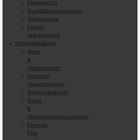
Firmenprofil
Qualitätsmanagement
Stellenbörse
Facility
Management
Sicherheitsdienst
Werk
&
Objektschutz
Doorman
Haussicherheit
Empfangsdienst
Event
&
Veranstaltungssicherheit
Fernseh,
Film