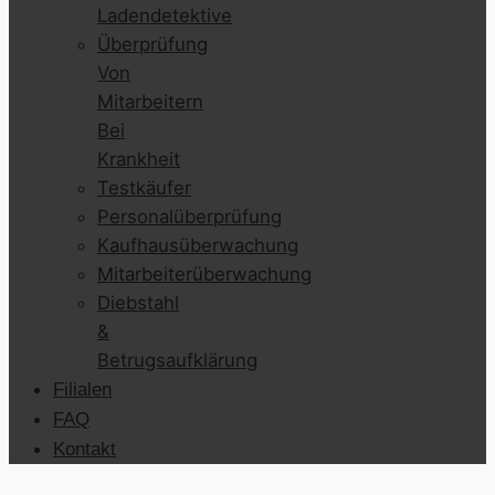
Ladendetektive
Überprüfung
Von
Mitarbeitern
Bei
Krankheit
Testkäufer
Personalüberprüfung
Kaufhausüberwachung
Mitarbeiterüberwachung
Diebstahl
&
Betrugsaufklärung
Filialen
FAQ
Kontakt