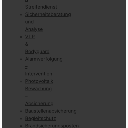
Streifendienst
Sicherheitsberatung
und
Analyse
V.I.P
&
Bodyguard
Alarmverfolgung
–
Intervention
Photovoltaik
Bewachung
–
Absicherung
Baustellenabsicherung
Begleitschutz
Brandsicherungsposten