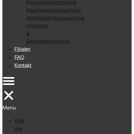
Personalüberprüfung
Kaufhausüberwachung
Mitarbeiterüberwachung
Diebstahl
&
Betrugsaufklärung
Filialen
FAQ
Kontakt
Menu
Über
uns