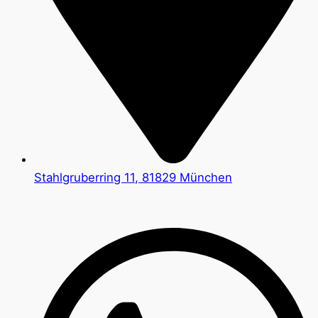
Stahlgruberring 11, 81829 München