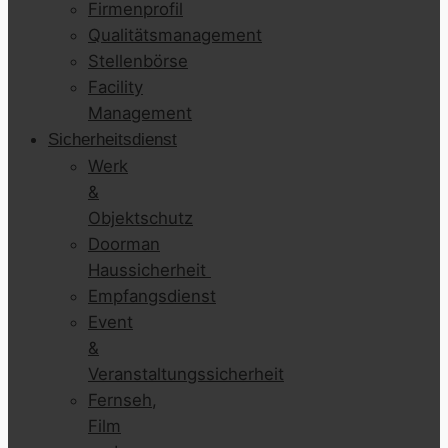
Firmenprofil
Qualitätsmanagement
Stellenbörse
Facility
Management
Sicherheitsdienst
Werk
&
Objektschutz
Doorman
Haussicherheit
Empfangsdienst
Event
&
Veranstaltungssicherheit
Fernseh,
Film