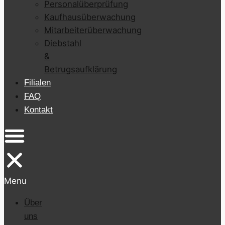
Personalüberprüfung
Kaufhausüberwachung
Mitarbeiterüberwachung
Diebstahl
&
Betrugsaufklärung
Filialen
FAQ
Kontakt
Menu
Über
uns