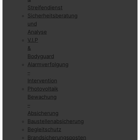
Streifendienst
Sicherheitsberatung
und
Analyse
V.I.P
&
Bodyguard
Alarmverfolgung
–
Intervention
Photovoltaik
Bewachung
–
Absicherung
Baustellenabsicherung
Begleitschutz
Brandsicherungsposten