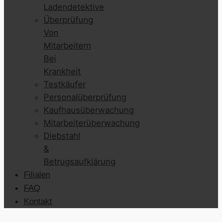
Ladendetektive
Überprüfung
Von
Mitarbeitern
Bei
Krankheit
Testkäufer
Personalüberprüfung
Kaufhausüberwachung
Mitarbeiterüberwachung
Diebstahl
&
Betrugsaufklärung
Filialen
FAQ
Kontakt