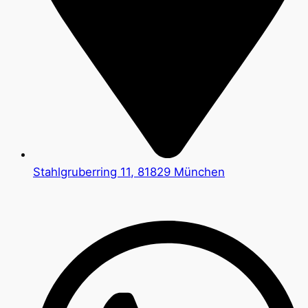
Stahlgruberring 11, 81829 München