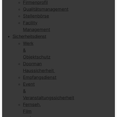
Firmenprofil
Qualitätsmanagement
Stellenbörse
Facility
Management
Sicherheitsdienst
Werk
&
Objektschutz
Doorman
Haussicherheit
Empfangsdienst
Event
&
Veranstaltungssicherheit
Fernseh,
Film