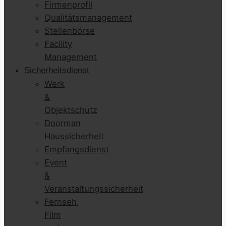
Firmenprofil
Qualitätsmanagement
Stellenbörse
Facility
Management
Sicherheitsdienst
Werk
&
Objektschutz
Doorman
Haussicherheit
Empfangsdienst
Event
&
Veranstaltungssicherheit
Fernseh,
Film