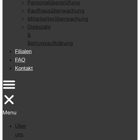
Personalüberprüfung
Kaufhausüberwachung
Mitarbeiterüberwachung
Diebstahl
&
Betrugsaufklärung
Filialen
FAQ
Kontakt
Menu
Über
uns