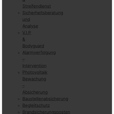
Streifendienst
Sicherheitsberatung
und
Analyse
V.I.P
&
Bodyguard
Alarmverfolgung
–
Intervention
Photovoltaik
Bewachung
–
Absicherung
Baustellenabsicherung
Begleitschutz
Brandsicherungsposten