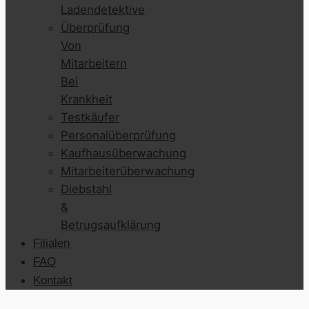
Ladendetektive
Überprüfung
Von
Mitarbeitern
Bei
Krankheit
Testkäufer
Personalüberprüfung
Kaufhausüberwachung
Mitarbeiterüberwachung
Diebstahl
&
Betrugsaufklärung
Filialen
FAQ
Kontakt