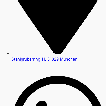
Stahlgruberring 11, 81829 München