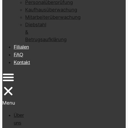
Personalüberprüfung
Kaufhausüberwachung
Mitarbeiterüberwachung
Diebstahl
&
Betrugsaufklärung
Filialen
FAQ
Kontakt
Menu
Über
uns