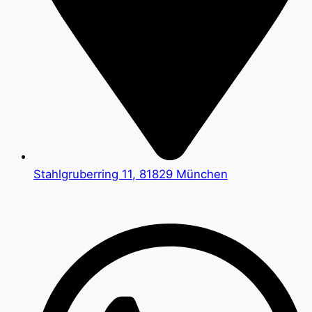
Stahlgruberring 11, 81829 München