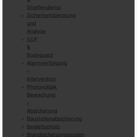
Streifendienst
Sicherheitsberatung
und
Analyse
V.I.P
&
Bodyguard
Alarmverfolgung
–
Intervention
Photovoltaik
Bewachung
–
Absicherung
Baustellenabsicherung
Begleitschutz
Brandsicherungsposten