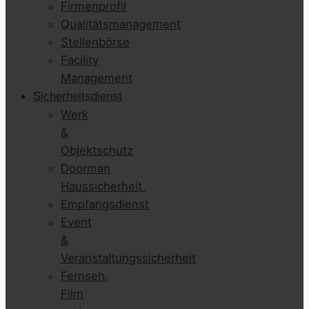
Firmenprofil
Qualitätsmanagement
Stellenbörse
Facility
Management
Sicherheitsdienst
Werk
&
Objektschutz
Doorman
Haussicherheit
Empfangsdienst
Event
&
Veranstaltungssicherheit
Fernseh,
Film