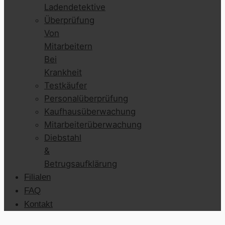
Ladendetektive
Überprüfung
Von
Mitarbeitern
Bei
Krankheit
Testkäufer
Personalüberprüfung
Kaufhausüberwachung
Mitarbeiterüberwachung
Diebstahl
&
Betrugsaufklärung
Filialen
FAQ
Kontakt