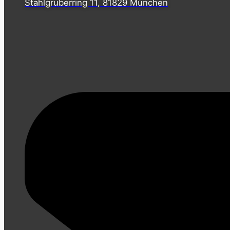
Stahlgruberring 11, 81829 München