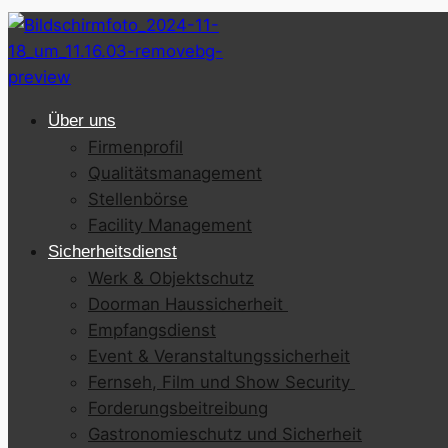
Über uns
Firmenprofil
Qualitätsmanagement
Stellenbörse
Facility Management
Sicherheitsdienst
Werk & Objektschutz
Doorman Haussicherheit
Empfangsdienst
Event & Veranstaltungssicherheit
Fernseh, Film und Show Security
Forderungsbeitreibung
Gastronomieschutz und Sicherheit