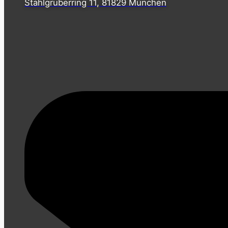
Stahlgruberring 11, 81829 München