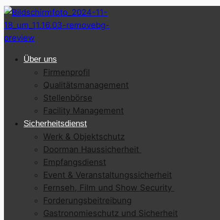
Über uns
Firmenprofil
Qualitätsmanagement
Stellenbörse
Facility Management
Sicherheitsdienst
Werk & Objektschutz
Doorman Haussicherheit
Empfangsdienst
Event & Veranstaltungssicherheit
Fernseh, Film und Show Security
Forderungsbeitreibung
Gastronomieschutz und Sicherheit