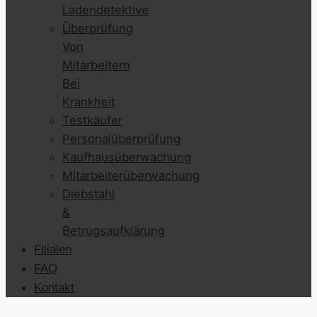
Ladendetektive
Überprüfung
Von
Mitarbeitern
Bei
Krankheit
Testkäufer
Personalüberprüfung
Kaufhausüberwachung
Mitarbeiterüberwachung
Diebstahl
&
Betrugsaufklärung
Filialen
FAQ
Kontakt