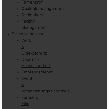
Firmenprofil
Qualitätsmanagement
Stellenbörse
Facility
Management
Sicherheitsdienst
Werk
&
Objektschutz
Doorman
Haussicherheit
Empfangsdienst
Event
&
Veranstaltungssicherheit
Fernseh,
Film