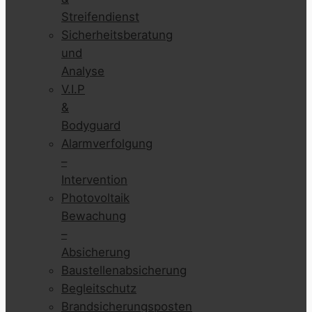
Streifendienst
Sicherheitsberatung
und
Analyse
V.I.P
&
Bodyguard
Alarmverfolgung
–
Intervention
Photovoltaik
Bewachung
–
Absicherung
Baustellenabsicherung
Begleitschutz
Brandsicherungsposten