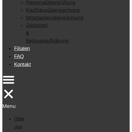
Personalüberprüfung
Kaufhausüberwachung
Mitarbeiterüberwachung
Diebstahl
&
Betrugsaufklärung
Filialen
FAQ
Kontakt
Menu
Über
uns