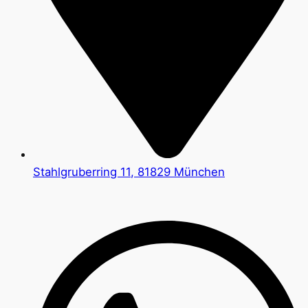
Stahlgruberring 11, 81829 München