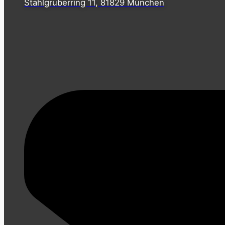
Stahlgruberring 11, 81829 München