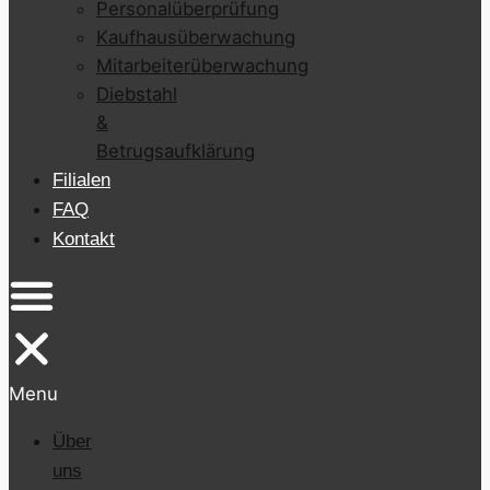
Personalüberprüfung
Kaufhausüberwachung
Mitarbeiterüberwachung
Diebstahl
&
Betrugsaufklärung
Filialen
FAQ
Kontakt
Menu
Über
uns