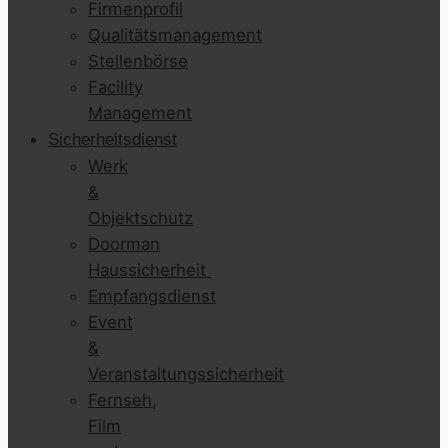
Firmenprofil
Qualitätsmanagement
Stellenbörse
Facility
Management
Sicherheitsdienst
Werk
&
Objektschutz
Doorman
Haussicherheit
Empfangsdienst
Event
&
Veranstaltungssicherheit
Fernseh,
Film