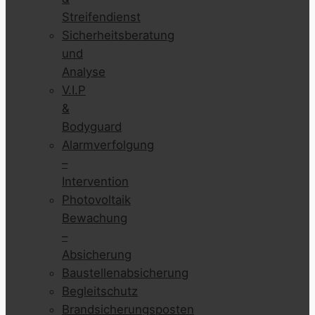
Streifendienst
Sicherheitsberatung
und
Analyse
V.I.P
&
Bodyguard
Alarmverfolgung
–
Intervention
Photovoltaik
Bewachung
–
Absicherung
Baustellenabsicherung
Begleitschutz
Brandsicherungsposten