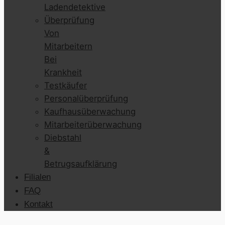
Ladendetektive
Überprüfung
Von
Mitarbeitern
Bei
Krankheit
Testkäufer
Personalüberprüfung
Kaufhausüberwachung
Mitarbeiterüberwachung
Diebstahl
&
Betrugsaufklärung
Filialen
FAQ
Kontakt