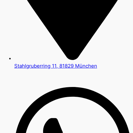
Stahlgruberring 11, 81829 München