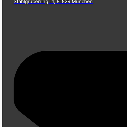
Stahlgruberring 11, 81829 München