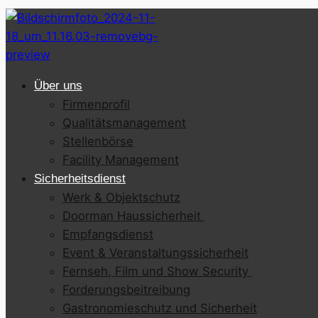
Über uns
Firmenprofil
Qualitätsmanagement
Stellenbörse
Facility Management
Sicherheitsdienst
Werk & Objektschutz
Doorman Haussicherheit
Empfangsdienst
Event & Veranstaltungssicherheit
Fernseh, Film und Show Security
Forderungsbeitreibung
Gastronomieschutz und Sicherheit