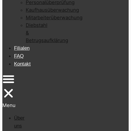
Personalüberprüfung
Kaufhausüberwachung
Mitarbeiterüberwachung
Diebstahl
&
Betrugsaufklärung
Filialen
FAQ
Kontakt
Menu
Über
uns