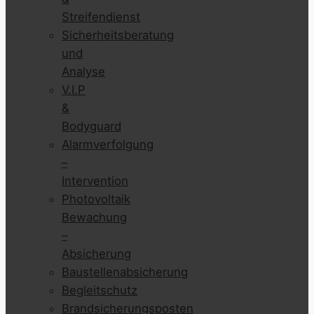
Streifendienst
Sicherheitsberatung
und
Analyse
V.I.P
&
Bodyguard
Alarmverfolgung
–
Intervention
Photovoltaik
Bewachung
–
Absicherung
Baustellenabsicherung
Begleitschutz
Brandsicherungsposten