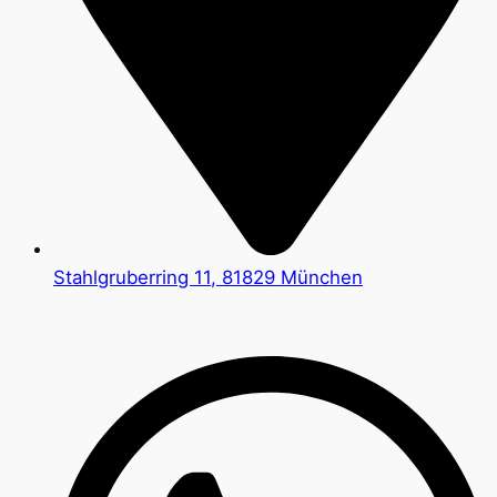
Stahlgruberring 11, 81829 München