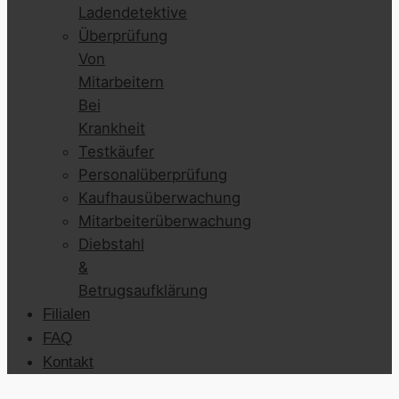
Ladendetektive
Überprüfung
Von
Mitarbeitern
Bei
Krankheit
Testkäufer
Personalüberprüfung
Kaufhausüberwachung
Mitarbeiterüberwachung
Diebstahl
&
Betrugsaufklärung
Filialen
FAQ
Kontakt