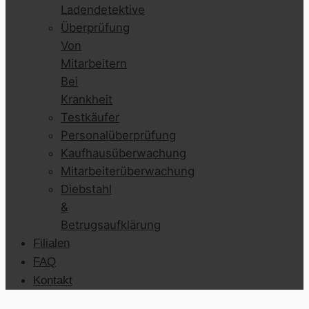
Ladendetektive
Überprüfung
Von
Mitarbeitern
Bei
Krankheit
Testkäufer
Personalüberprüfung
Kaufhausüberwachung
Mitarbeiterüberwachung
Diebstahl
&
Betrugsaufklärung
Filialen
FAQ
Kontakt