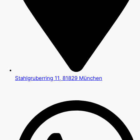
Stahlgruberring 11, 81829 München