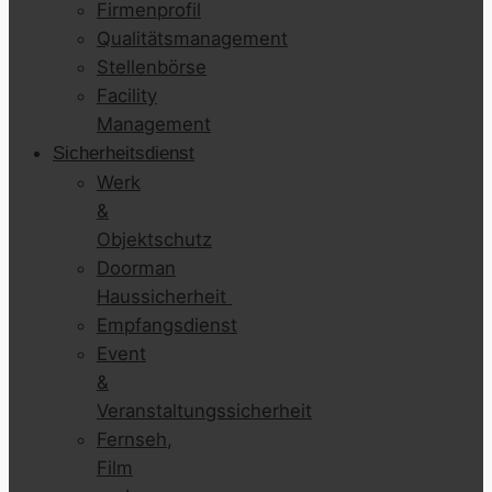
Firmenprofil
Qualitätsmanagement
Stellenbörse
Facility
Management
Sicherheitsdienst
Werk
&
Objektschutz
Doorman
Haussicherheit
Empfangsdienst
Event
&
Veranstaltungssicherheit
Fernseh,
Film