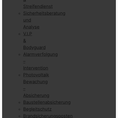
Streifendienst
Sicherheitsberatung
und
Analyse
V.I.P
&
Bodyguard
Alarmverfolgung
–
Intervention
Photovoltaik
Bewachung
–
Absicherung
Baustellenabsicherung
Begleitschutz
Brandsicherungsposten