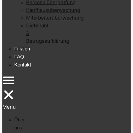
Personalüberprüfung
Kaufhausüberwachung
Mitarbeiterüberwachung
Diebstahl
&
Betrugsaufklärung
Filialen
FAQ
Kontakt
Menu
Über
uns