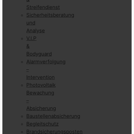
Streifendienst
Sicherheitsberatung
und
Analyse
V.I.P
&
Bodyguard
Alarmverfolgung
–
Intervention
Photovoltaik
Bewachung
–
Absicherung
Baustellenabsicherung
Begleitschutz
Brandsicherungsposten