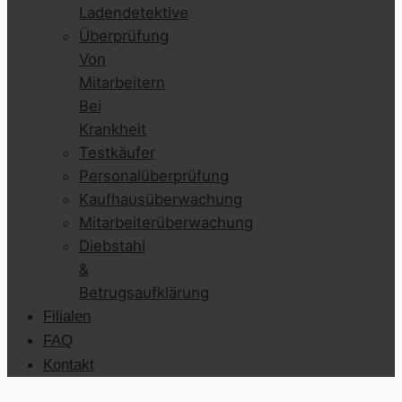
Ladendetektive
Überprüfung
Von
Mitarbeitern
Bei
Krankheit
Testkäufer
Personalüberprüfung
Kaufhausüberwachung
Mitarbeiterüberwachung
Diebstahl
&
Betrugsaufklärung
Filialen
FAQ
Kontakt