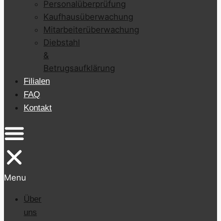
Personalüberprüfung
Kaufhausüberwachung
Mitarbeiterüberwachung
Diebstahl
&
Betrugsaufklärung
Filialen
FAQ
Kontakt
Menu
Über
uns