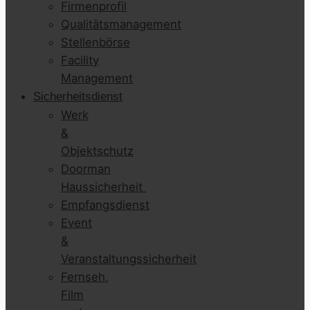
Firmenprofil
Qualitätsmanagement
Stellenbörse
Facility
Management
Sicherheitsdienst
Werk
&
Objektschutz
Doorman
Haussicherheit
Empfangsdienst
Event
&
Veranstaltungssicherheit
Fernseh,
Film