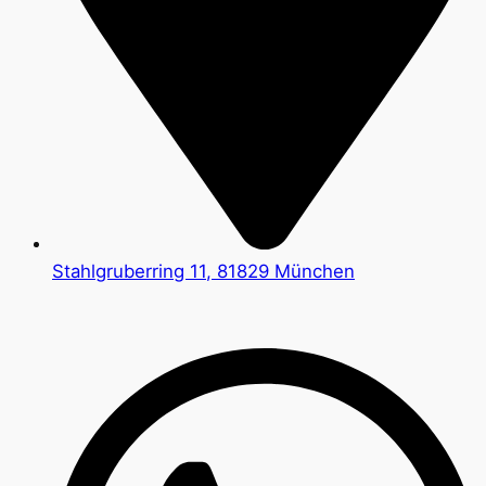
Stahlgruberring 11, 81829 München