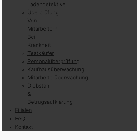
Ladendetektive
Überprüfung
Von
Mitarbeitern
Bei
Krankheit
Testkäufer
Personalüberprüfung
Kaufhausüberwachung
Mitarbeiterüberwachung
Diebstahl
&
Betrugsaufklärung
Filialen
FAQ
Kontakt