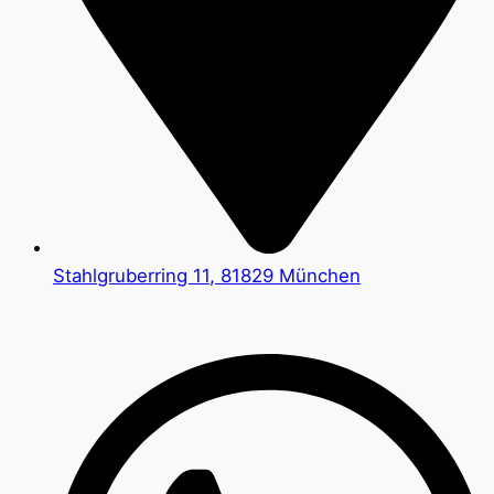
Stahlgruberring 11, 81829 München