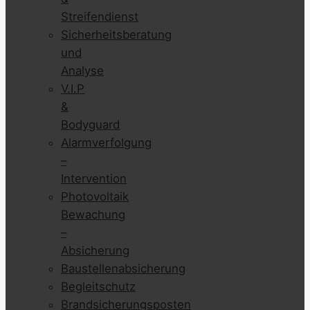
Streifendienst
Sicherheitsberatung
und
Analyse
V.I.P
&
Bodyguard
Alarmverfolgung
–
Intervention
Photovoltaik
Bewachung
–
Absicherung
Baustellenabsicherung
Begleitschutz
Brandsicherungsposten