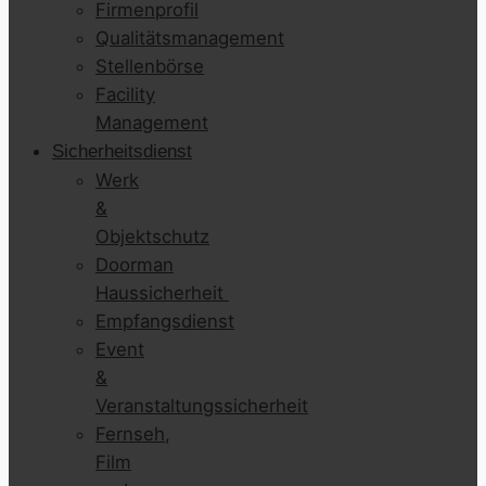
Firmenprofil
Qualitätsmanagement
Stellenbörse
Facility
Management
Sicherheitsdienst
Werk
&
Objektschutz
Doorman
Haussicherheit
Empfangsdienst
Event
&
Veranstaltungssicherheit
Fernseh,
Film