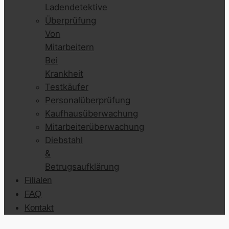
Ladendetektive
Überprüfung
Von
Mitarbeitern
Bei
Krankheit
Testkäufer
Personalüberprüfung
Kaufhausüberwachung
Mitarbeiterüberwachung
Diebstahl
&
Betrugsaufklärung
Filialen
FAQ
Kontakt