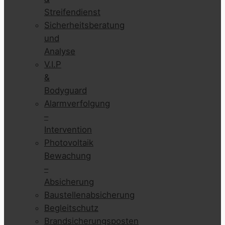
Streifendienst
Sicherheitsberatung
und
Analyse
V.I.P
&
Bodyguard
Alarmverfolgung
–
Intervention
Photovoltaik
Bewachung
–
Absicherung
Baustellenabsicherung
Begleitschutz
Brandsicherungsposten