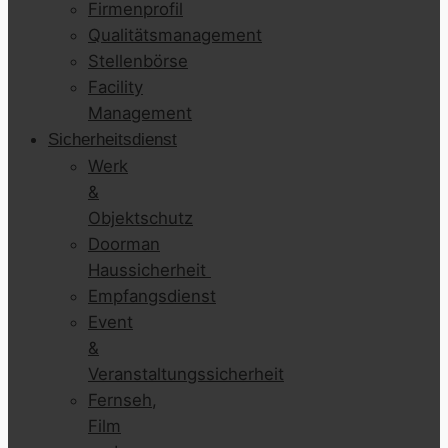
Firmenprofil
Qualitätsmanagement
Stellenbörse
Facility
Management
Sicherheitsdienst
Werk
&
Objektschutz
Doorman
Haussicherheit
Empfangsdienst
Event
&
Veranstaltungssicherheit
Fernseh,
Film