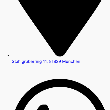
Stahlgruberring 11, 81829 München