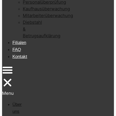
Personalüberprüfung
Kaufhausüberwachung
Mitarbeiterüberwachung
Diebstahl
&
Betrugsaufklärung
Filialen
FAQ
Kontakt
Menu
Über
uns