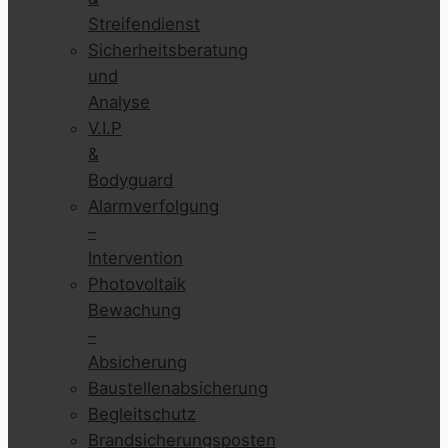
Streifendienst
Sicherheitsberatung
und
Analyse
V.I.P
&
Bodyguard
Alarmverfolgung
–
Intervention
Photovoltaik
Bewachung
–
Absicherung
Baustellenabsicherung
Begleitschutz
Brandsicherungsposten