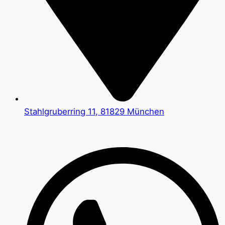
Stahlgruberring 11, 81829 München