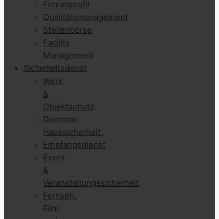
Firmenprofil
Qualitätsmanagement
Stellenbörse
Facility
Management
Sicherheitsdienst
Werk
&
Objektschutz
Doorman
Haussicherheit
Empfangsdienst
Event
&
Veranstaltungssicherheit
Fernseh,
Film