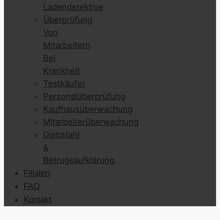
Ladendetektive
Überprüfung
Von
Mitarbeitern
Bei
Krankheit
Testkäufer
Personalüberprüfung
Kaufhausüberwachung
Mitarbeiterüberwachung
Diebstahl
&
Betrugsaufklärung
Filialen
FAQ
Kontakt