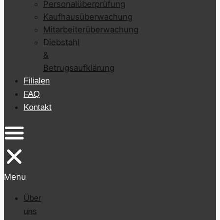
Personalüberprüfung
Kaufhausüberwachung
Mitarbeiterüberwachung
Diebstahl
&
Betrugsaufklärung
Filialen
FAQ
Kontakt
Menu
Über
uns