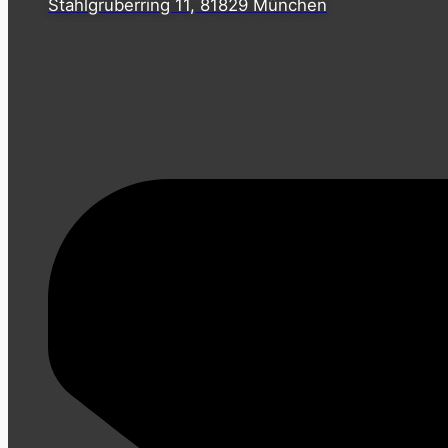
Stahlgruberring 11, 81829 München