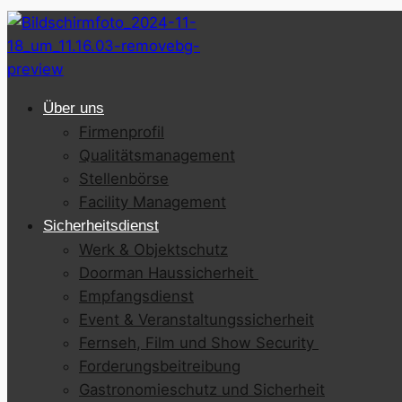
Über uns
Firmenprofil
Qualitätsmanagement
Stellenbörse
Facility Management
Sicherheitsdienst
Werk & Objektschutz
Doorman Haussicherheit
Empfangsdienst
Event & Veranstaltungssicherheit
Fernseh, Film und Show Security
Forderungsbeitreibung
Gastronomieschutz und Sicherheit