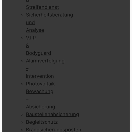
Streifendienst
Sicherheitsberatung
und
Analyse
V.I.P
&
Bodyguard
Alarmverfolgung
–
Intervention
Photovoltaik
Bewachung
–
Absicherung
Baustellenabsicherung
Begleitschutz
Brandsicherungsposten