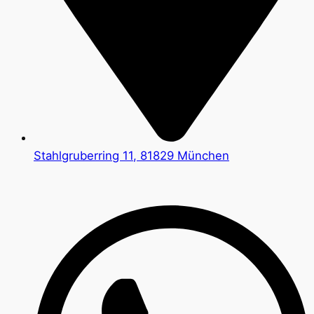
Stahlgruberring 11, 81829 München