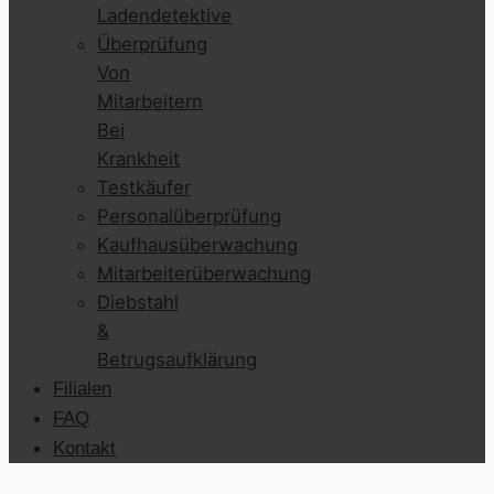
Ladendetektive
Überprüfung
Von
Mitarbeitern
Bei
Krankheit
Testkäufer
Personalüberprüfung
Kaufhausüberwachung
Mitarbeiterüberwachung
Diebstahl
&
Betrugsaufklärung
Filialen
FAQ
Kontakt