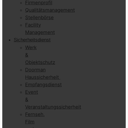
Firmenprofil
Qualitätsmanagement
Stellenbörse
Facility
Management
Sicherheitsdienst
Werk
&
Objektschutz
Doorman
Haussicherheit
Empfangsdienst
Event
&
Veranstaltungssicherheit
Fernseh,
Film