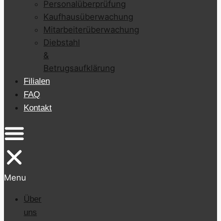
Personalüberprüfung
Kaufhausüberwachung
Mitarbeiterüberwachung
Diebstahl
&
Betrugsaufklärung
Filialen
FAQ
Kontakt
Menu
Über
uns