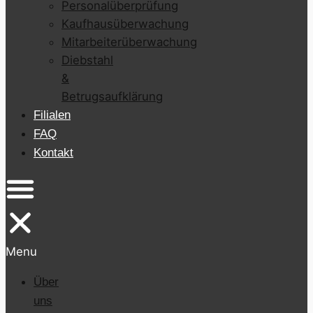
Personalüberprüfung
Kaufhausüberwachung
Mitarbeiterüberwachung
Diebstahl
&
Betrugsaufklärung
Filialen
FAQ
Kontakt
Menu
Über
uns