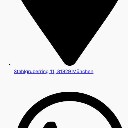
Stahlgruberring 11, 81829 München