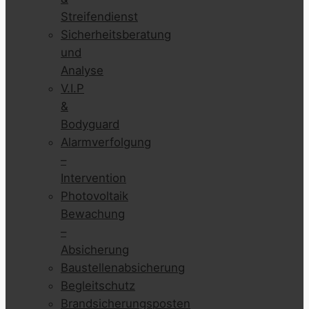
Streifendienst
Sicherheitsberatung
und
Analyse
V.I.P
&
Bodyguard
Alarmverfolgung
–
Intervention
Photovoltaik
Bewachung
–
Absicherung
Baustellenabsicherung
Begleitschutz
Brandsicherungsposten