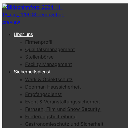
Über uns
Firmenprofil
Qualitätsmanagement
Stellenbörse
Facility Management
Sicherheitsdienst
Werk & Objektschutz
Doorman Haussicherheit
Empfangsdienst
Event & Veranstaltungssicherheit
Fernseh, Film und Show Security
Forderungsbeitreibung
Gastronomieschutz und Sicherheit