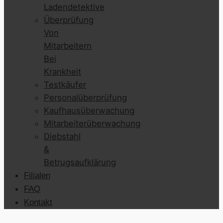
Ladendetektive
Überprüfung
Von
Mitarbeitern
Bei
Krankheit
Testkäufer
Personalüberprüfung
Kaufhausüberwachung
Mitarbeiterüberwachung
Diebstahl
&
Betrugsaufklärung
Filialen
FAQ
Kontakt