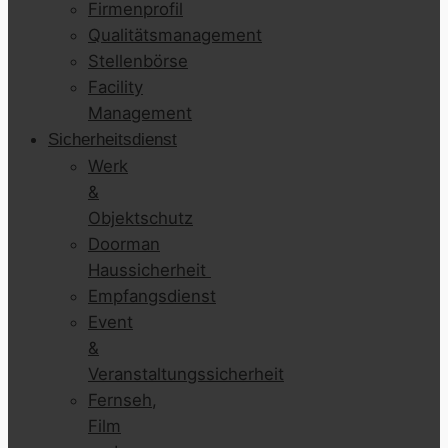
Firmenprofil
Qualitätsmanagement
Stellenbörse
Facility
Management
Sicherheitsdienst
Werk
&
Objektschutz
Doorman
Haussicherheit
Empfangsdienst
Event
&
Veranstaltungssicherheit
Fernseh,
Film