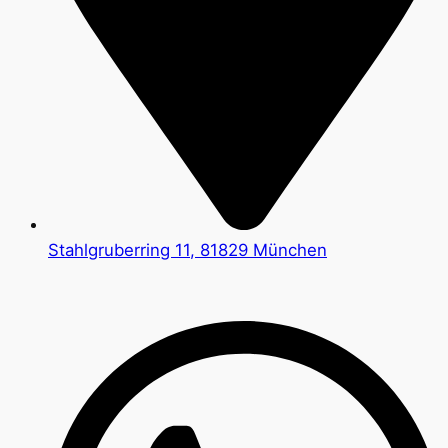
Stahlgruberring 11, 81829 München