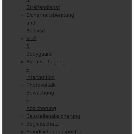
Streifendienst
Sicherheitsberatung
und
Analyse
V.I.P
&
Bodyguard
Alarmverfolgung
–
Intervention
Photovoltaik
Bewachung
–
Absicherung
Baustellenabsicherung
Begleitschutz
Brandsicherungsposten