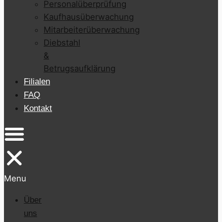
Personalüberprüfung
Kaufhausüberwachung
Mitarbeiterüberwachung
Diebstahl
&
Betrugsaufklärung
Filialen
FAQ
Kontakt
Menu
Über
uns