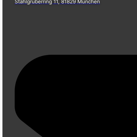
Stahlgruberring 11, 81829 München