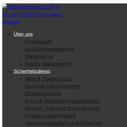
Über uns
Firmenprofil
Qualitätsmanagement
Stellenbörse
Facility Management
Sicherheitsdienst
Werk & Objektschutz
Doorman Haussicherheit
Empfangsdienst
Event & Veranstaltungssicherheit
Fernseh, Film und Show Security
Forderungsbeitreibung
Gastronomieschutz und Sicherheit