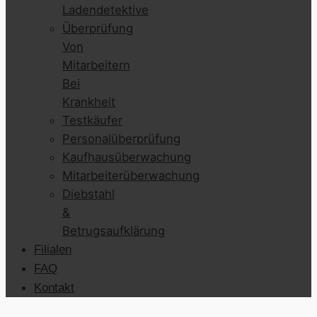
Ladendetektive
Überprüfung
Von
Mitarbeitern
Bei
Krankheit
Testkäufer
Personalüberprüfung
Kaufhausüberwachung
Mitarbeiterüberwachung
Diebstahl
&
Betrugsaufklärung
Filialen
FAQ
Kontakt