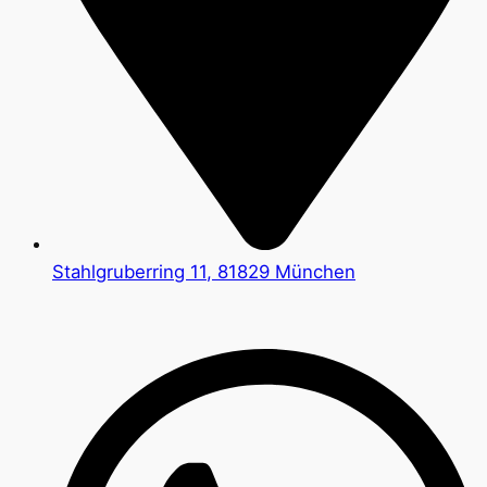
Stahlgruberring 11, 81829 München