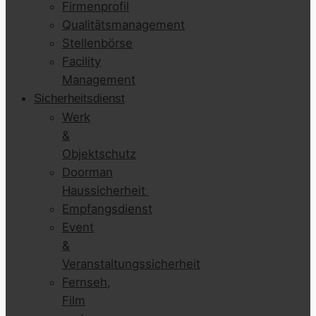
Firmenprofil
Qualitätsmanagement
Stellenbörse
Facility
Management
Sicherheitsdienst
Werk
&
Objektschutz
Doorman
Haussicherheit
Empfangsdienst
Event
&
Veranstaltungssicherheit
Fernseh,
Film