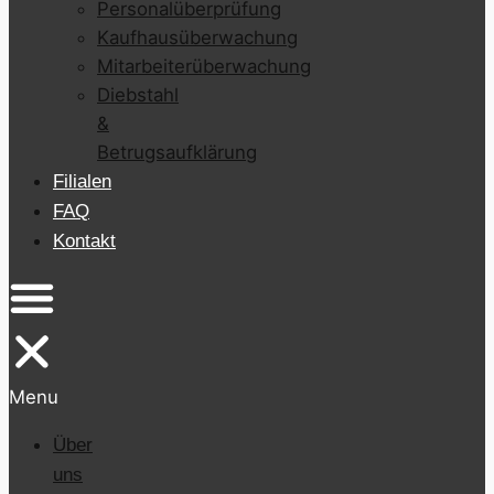
Personalüberprüfung
Kaufhausüberwachung
Mitarbeiterüberwachung
Diebstahl
&
Betrugsaufklärung
Filialen
FAQ
Kontakt
Menu
Über
uns