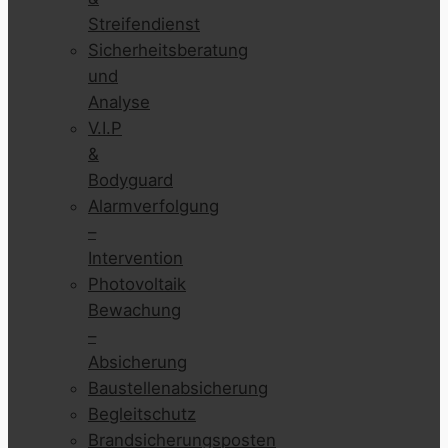
Streifendienst
Sicherheitsberatung
und
Analyse
V.I.P
&
Bodyguard
Alarmverfolgung
–
Intervention
Photovoltaik
Bewachung
–
Absicherung
Baustellenabsicherung
Begleitschutz
Brandsicherungsposten