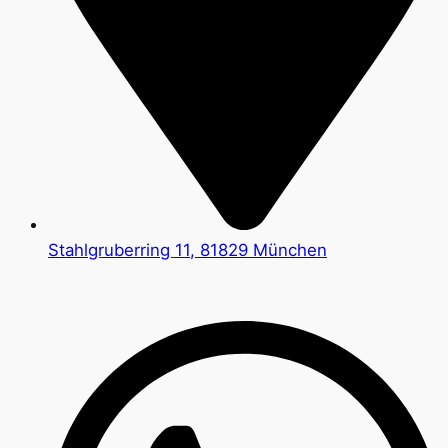
Stahlgruberring 11, 81829 München