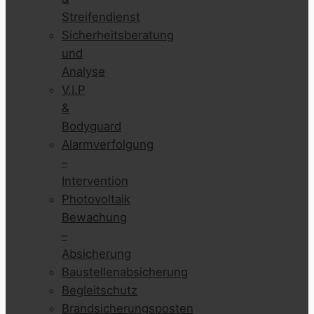
Streifendienst
Sicherheitsberatung
und
Analyse
V.I.P
&
Bodyguard
Alarmverfolgung
–
Intervention
Photovoltaik
Bewachung
–
Absicherung
Baustellenabsicherung
Begleitschutz
Brandsicherungsposten