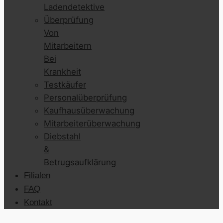
Ladendetektive
Überprüfung
Von
Mitarbeitern
Bei
Krankheit
Testkäufer
Personalüberprüfung
Kaufhausüberwachung
Mitarbeiterüberwachung
Diebstahl
&
Betrugsaufklärung
Filialen
FAQ
Kontakt