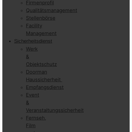
Firmenprofil
Qualitätsmanagement
Stellenbörse
Facility
Management
Sicherheitsdienst
Werk
&
Objektschutz
Doorman
Haussicherheit
Empfangsdienst
Event
&
Veranstaltungssicherheit
Fernseh,
Film