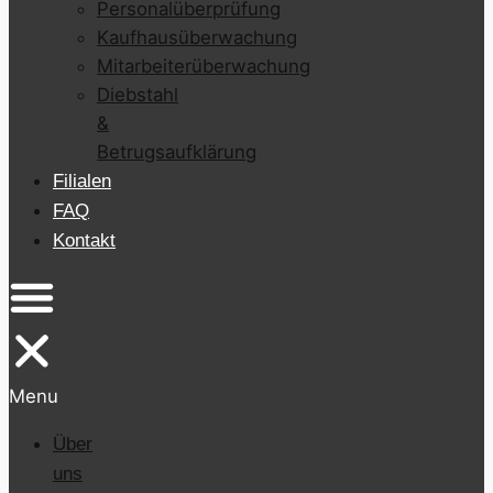
Personalüberprüfung
Kaufhausüberwachung
Mitarbeiterüberwachung
Diebstahl
&
Betrugsaufklärung
Filialen
FAQ
Kontakt
Menu
Über
uns