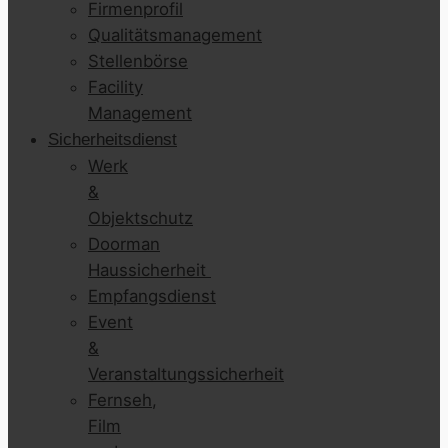
Firmenprofil
Qualitätsmanagement
Stellenbörse
Facility
Management
Sicherheitsdienst
Werk
&
Objektschutz
Doorman
Haussicherheit
Empfangsdienst
Event
&
Veranstaltungssicherheit
Fernseh,
Film