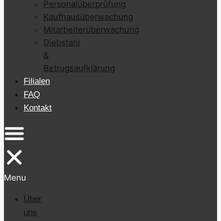
Personalüberprüfung
Kaufhausüberwachung
Mitarbeiterüberwachung
Diebstahl
&
Betrugsaufklärung
Filialen
FAQ
Kontakt
Menu
Über
uns