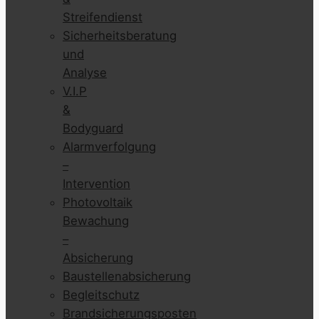
Streifendienst
Sicherheitsberatung
und
Analyse
V.I.P
&
Bodyguard
Alarmverfolgung
–
Intervention
Photovoltaik
Bewachung
–
Absicherung
Baustellenabsicherung
Begleitschutz
Brandsicherungsposten