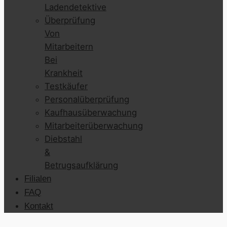
Ladendetektive
Überprüfung
Von
Mitarbeitern
Bei
Krankheit
Testkäufer
Personalüberprüfung
Kaufhausüberwachung
Mitarbeiterüberwachung
Diebstahl
&
Betrugsaufklärung
Filialen
FAQ
Kontakt