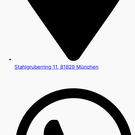
Stahlgruberring 11, 81829 München