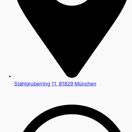
Stahlgruberring 11, 81829 München