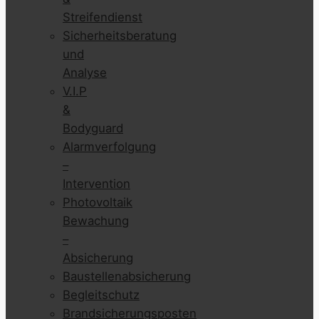
Streifendienst
Sicherheitsberatung
und
Analyse
V.I.P
&
Bodyguard
Alarmverfolgung
–
Intervention
Photovoltaik
Bewachung
–
Absicherung
Baustellenabsicherung
Begleitschutz
Brandsicherungsposten