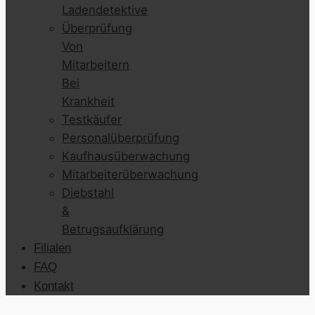
Ladendetektive
Überprüfung
Von
Mitarbeitern
Bei
Krankheit
Testkäufer
Personalüberprüfung
Kaufhausüberwachung
Mitarbeiterüberwachung
Diebstahl
&
Betrugsaufklärung
Filialen
FAQ
Kontakt