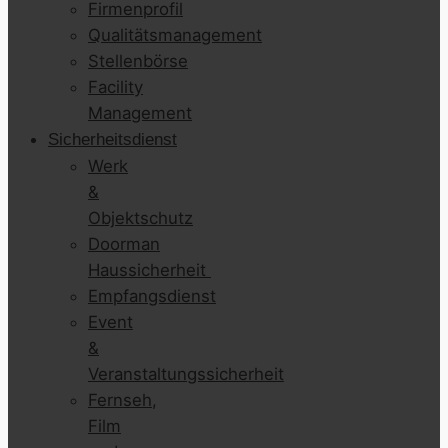
Firmenprofil
Qualitätsmanagement
Stellenbörse
Facility
Management
Sicherheitsdienst
Werk
&
Objektschutz
Doorman
Haussicherheit
Empfangsdienst
Event
&
Veranstaltungssicherheit
Fernseh,
Film