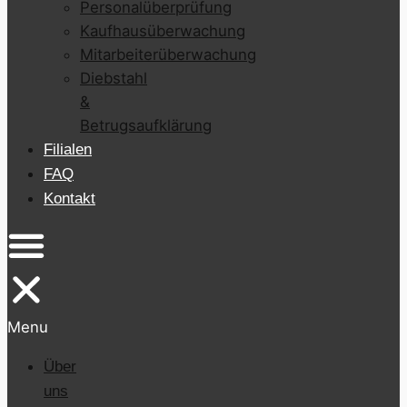
Personalüberprüfung
Kaufhausüberwachung
Mitarbeiterüberwachung
Diebstahl
&
Betrugsaufklärung
Filialen
FAQ
Kontakt
Menu
Über
uns