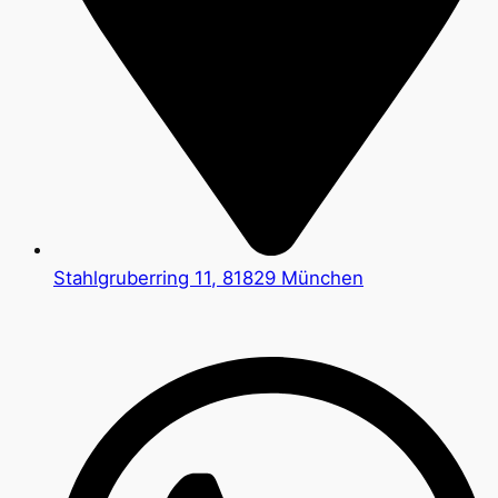
Stahlgruberring 11, 81829 München