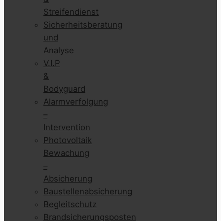
Streifendienst
Sicherheitsberatung
und
Analyse
V.I.P
&
Bodyguard
Alarmverfolgung
–
Intervention
Photovoltaik
Bewachung
–
Absicherung
Baustellenabsicherung
Begleitschutz
Brandsicherungsposten