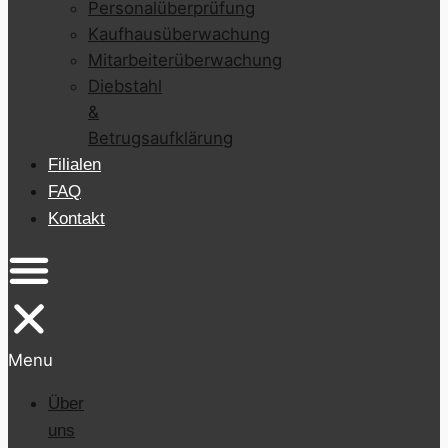
Personalüberprüfung
Kaufhausüberwachung
Mitarbeiterüberwachung
Diebstahl
&
Betrugsaufklärung
Filialen
FAQ
Kontakt
Menu
Über
uns