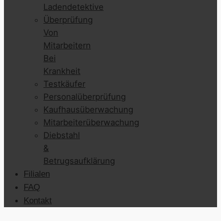
Ladendetektive
Überprüfung
Von
Mitarbeitern
Bei
Krankheit
Testkäufer
Personalüberprüfung
Kaufhausüberwachung
Mitarbeiterüberwachung
Diebstahl
&
Betrugsaufklärung
Filialen
FAQ
Kontakt