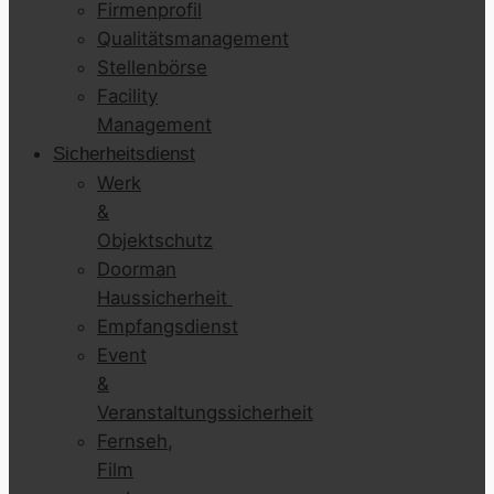
Firmenprofil
Qualitätsmanagement
Stellenbörse
Facility
Management
Sicherheitsdienst
Werk
&
Objektschutz
Doorman
Haussicherheit
Empfangsdienst
Event
&
Veranstaltungssicherheit
Fernseh,
Film